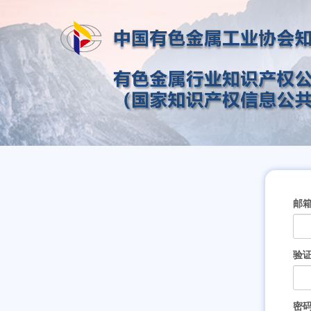
邮
验
密