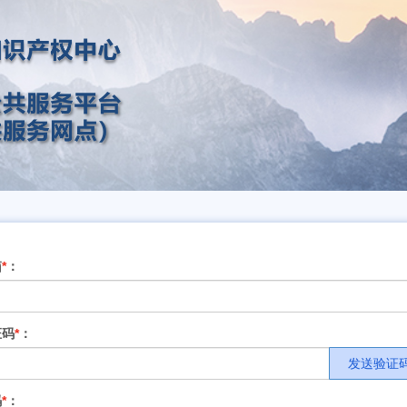
箱
*
：
证码
*
：
发送验证
码
*
：