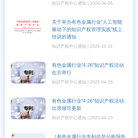
知识产权中心通知 | 2026-06-05
关于举办有色金属行业“人工智能
驱动下的知识产权管理实践”线上
培训的通知
知识产权中心通知 | 2025-10-21
有色金属行业“4·26”知识产权活动
在京举行
知识产权中心通知 | 2025-04-28
有色金属行业“4·26”知识产权活动
出席领导更新
知识产权中心通知 | 2025-04-23
《有色金属行业专利信息分析报告