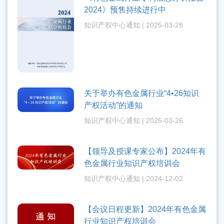
2024》预售持续进行中
知识产权中心通知 | 2025-03-28
关于举办有色金属行业“4•26知识
产权活动”的通知
知识产权中心通知 | 2025-03-26
【领导及授课专家公布】2024年有
色金属行业知识产权培训会
知识产权中心通知 | 2024-12-02
【会议日程更新】2024年有色金属
行业知识产权培训会